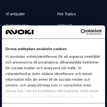
Vi erbjuder
Hot Topics
IT infrastruktur
Hållbar IT
IT säkerhet
IT-byrån webcast
Molntjanster & IT-drift
AI Insights
Denna webbplats använder cookies
AI & insikter
Vi använder enhetsidentifierare för att anpassa innehållet
Kontakta oss
och annonserna till användarna, tillhandahålla funktioner
Dokument
för sociala medier och analysera vår trafik. Vi
Kontakta oss
vidarebefordrar även sådana identifierare och annan
Mötesteknik
information från din enhet till de sociala medier och
Hitta till oss
Telefoni & Contactcenter
annons- och analysföretag som vi samarbetar med.
Dessa kan i sin tur kombinera informationen med annan
Service & Support
information som du har tillhandahållit eller som de har
Om Avoki
FAQ
samlat in när du har använt deras tjänster.