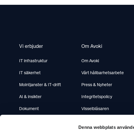
Footer
Vi erbjuder
Om Avoki
IT infrastruktur
Om Avoki
IT säkerhet
Vårt hållbarhetsarbete
Molntjanster & IT-drift
Press & Nyheter
AI & insikter
Integritetspolicy
Dokument
Visselblåsaren
Mötesteknik
Denna webbplats använde
Telefoni & Contactcenter