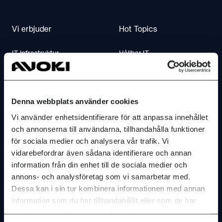
Vi erbjuder
Hot Topics
IT infrastruktur
Hållbar IT
IT säkerhet
IT-byrån webcast
Molntjanster & IT-drift
AI Insights
Denna webbplats använder cookies
AI & insikter
Vi använder enhetsidentifierare för att anpassa innehållet
Kontakta oss
och annonserna till användarna, tillhandahålla funktioner
Dokument
för sociala medier och analysera vår trafik. Vi
Kontakta oss
vidarebefordrar även sådana identifierare och annan
Mötesteknik
information från din enhet till de sociala medier och
Hitta till oss
Telefoni & Contactcenter
annons- och analysföretag som vi samarbetar med.
Dessa kan i sin tur kombinera informationen med annan
Service & Support
information som du har tillhandahållit eller som de har
Om Avoki
FAQ
samlat in när du har använt deras tjänster.