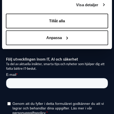
Om Avoki
Driftsinformation
Visa detaljer
Vårt hållbarhetsarbete
Ladda ner teamviewer
Tillåt alla
Press & Nyheter
Integritetspolicy
Anpassa
Visselblåsaren