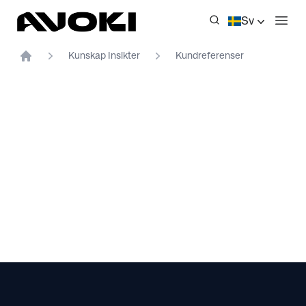
Avoki
Sv
Öppn
Kunskap Insikter
Kundreferenser
Home
Footer