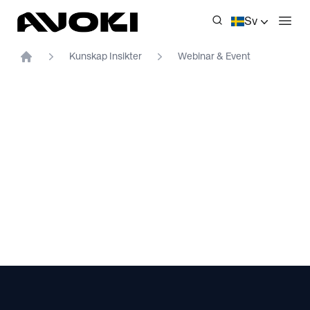
Avoki
Sv
Öppn
Kunskap Insikter
Webinar & Event
Home
Footer