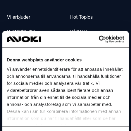
Vi erbjuder
Hot Topics
IT infrastruktur
Hållbar IT
IT säkerhet
IT-byrån webcast
Molntjanster & IT-drift
AI Insights
Denna webbplats använder cookies
AI & insikter
Vi använder enhetsidentifierare för att anpassa innehållet
Kontakta oss
och annonserna till användarna, tillhandahålla funktioner
Dokument
för sociala medier och analysera vår trafik. Vi
Kontakta oss
vidarebefordrar även sådana identifierare och annan
Mötesteknik
information från din enhet till de sociala medier och
Hitta till oss
Telefoni & Contactcenter
annons- och analysföretag som vi samarbetar med.
Dessa kan i sin tur kombinera informationen med annan
Service & Support
information som du har tillhandahållit eller som de har
Om Avoki
FAQ
samlat in när du har använt deras tjänster.