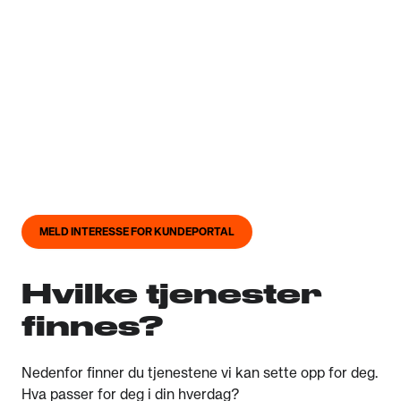
Kundeportal
Kundeportalen fra Avoki gir deg større frihet til å
handle slik det passer deg. Sammen setter vi opp
tjenestene du trenger i din innkjøpshverdag. Portalen
er et supplement til din vante måte å handle med oss
på – med samme avtale og kontaktperson.
MELD INTERESSE FOR KUNDEPORTAL
Hvilke tjenester
finnes?
Nedenfor finner du tjenestene vi kan sette opp for deg.
Hva passer for deg i din hverdag?