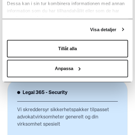
Dessa kan i sin tur kombinera informationen med annan
Vi opererer ofte som virksomheters IT-
information som du har tillhandahållit eller som de har
avdeling, tilpasset dine behov.
samlat in när du har använt deras tjänster.
Visa detaljer
LES MER
Tillåt alla
Anpassa
Legal 365 - Security
Vi skreddersyr sikkerhetspakker tilpasset
advokatvirksomheter generelt og din
virksomhet spesielt