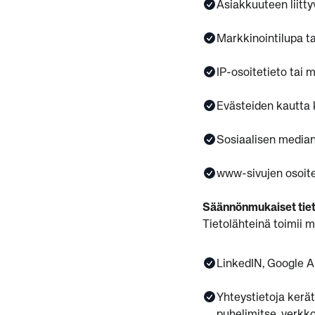
Asiakkuuteen liitt
Markkinointilupa ta
IP-osoitetieto tai 
Evästeiden kautta 
Sosiaalisen median
www-sivujen osoit
Säännönmukaiset tiet
Tietolähteinä toimii
LinkedIN, Google A
Yhteystietoja ker