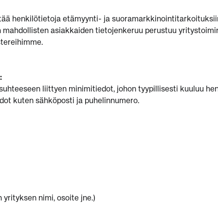
ää henkilötietoja etämyynti- ja suoramarkkinointitarkoituksii
en mahdollisten asiakkaiden tietojenkeruu perustuu yritystoi
istereihimme.
:
teeseen liittyen minimitiedot, johon tyypillisesti kuuluu henk
edot kuten sähköposti ja puhelinnumero.
yrityksen nimi, osoite jne.)