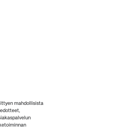
ittyen mahdollisista
iedotteet,
siakaspalvelun
iketoiminnan