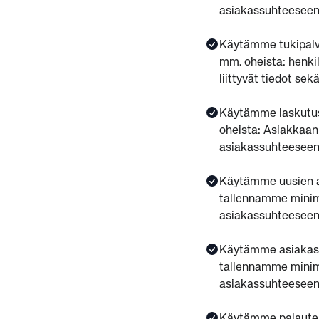
asiakassuhteeseen l
Käytämme tukipalv
mm. oheista: henki
liittyvät tiedot se
Käytämme laskutus
oheista: Asiakkaan
asiakassuhteeseen l
Käytämme uusien a
tallennamme minimo
asiakassuhteeseen l
Käytämme asiakass
tallennamme minimo
asiakassuhteeseen l