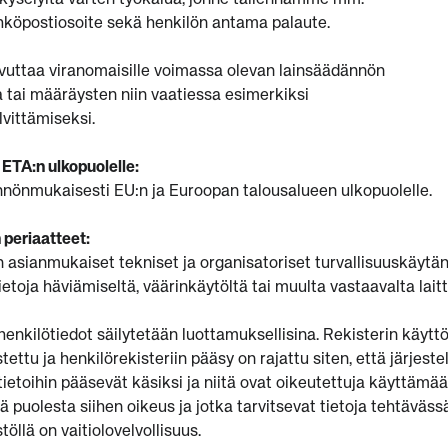
yselyitä varten työkalua, jonne tallennamme mm.
ähköpostiosoite sekä henkilön antama palaute.
ovuttaa viranomaisille voimassa olevan lainsäädännön
 tai määräysten niin vaatiessa esimerkiksi
vittämiseksi.
i ETA:n ulkopuolelle:
äännönmukaisesti EU:n ja Euroopan talousalueen ulkopuolelle.
 periaatteet:
n asianmukaiset tekniset ja organisatoriset turvallisuuskäytän
etoja häviämiseltä, väärinkäytöltä tai muulta vastaavalta lait
 henkilötiedot säilytetään luottamuksellisina. Rekisterin käyttö
tettu ja henkilörekisteriin pääsy on rajattu siten, että järjest
 tietoihin pääsevät käsiksi ja niitä ovat oikeutettuja käyttämää
sä puolesta siihen oikeus ja jotka tarvitsevat tietoja tehtäväss
töllä on vaitiolovelvollisuus.