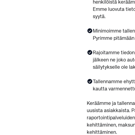
henkilöistä keräämm
Emme luovuta tietoja
syytä.
Minimoimme tallen
Pyrimme pitämään 
Rajoitamme tiedon s
jälkeen ne joko aut
säilytykselle ole la
Tallennamme ehyttä
kautta varmennett
Keräämme ja tallennam
uusista asiakkaista. P
raportointipalveluide
kehittäminen, maksunv
kehittäminen.