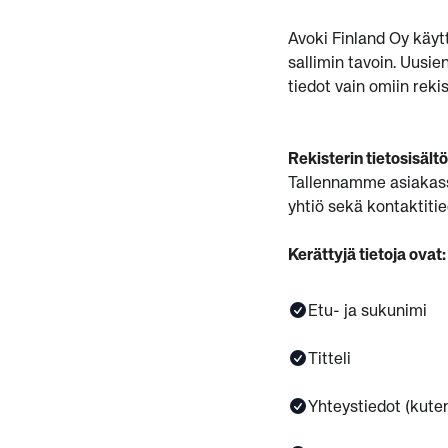
Avoki Finland Oy käytt
sallimin tavoin. Uusi
tiedot vain omiin rek
Rekisterin tietosisältö
Tallennamme asiakassuh
yhtiö sekä kontaktiti
Kerättyjä tietoja ovat:
Etu- ja sukunimi
Titteli
Yhteystiedot (kuten 