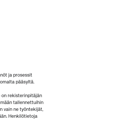
nöt ja prosessit
tomalta pääsyltä.
 on rekisterinpitäjän
elmään tallennettuihin
n vain ne työntekijät,
ään. Henkilötietoja