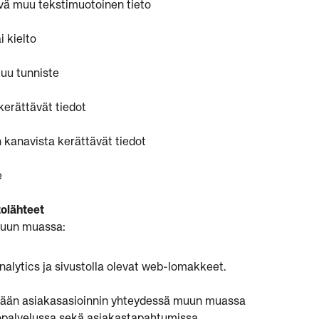
yvä muu tekstimuotoinen tieto
i kielto
muu tunniste
kerättävät tiedot
 kanavista kerättävät tiedot
e
olähteet
 muun muassa:
nalytics ja sivustolla olevat web-lomakkeet.
ätään asiakasasioinnin yhteydessä muun muassa