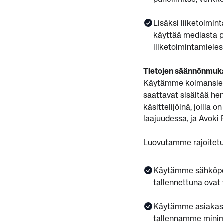
puhelimitse, verkk
Lisäksi liiketoimin
käyttää mediasta p
liiketoimintamieles
Tietojen säännönmuka
Käytämme kolmansien o
saattavat sisältää hen
käsittelijöinä, joilla 
laajuudessa, ja Avoki 
Luovutamme rajoitetus
Käytämme sähköpost
tallennettuna ovat v
Käytämme asiakass
tallennamme minimo