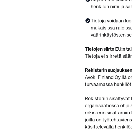
Käytämme palautek
henkilön nimi ja s
Tietoja voidaan lu
mukaisissa rajoissa
väärinkäytösten sel
Tietojen siirto EU:n ta
Tietoja ei siirretä s
Rekisterin suojauksen
Avoki Finland Oy:llä o
turvaamassa henkilöti
Rekisteriin sisältyvät
organisaatiossa ohjeis
rekisterin sisältämiin
joilla on työtehtävien
käsittelevällä henkilös