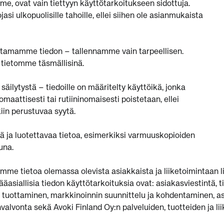
e, ovat vain tiettyyn käyttötarkoitukseen sidottuja.
si ulkopuolisille tahoille, ellei siihen ole asianmukaista
tamamme tiedon – tallennamme vain tarpeellisen.
tietomme täsmällisinä.
äilytystä – tiedoille on määritelty käyttöikä, jonka
omaattisesti tai rutiininomaisesti poistetaan, ellei
kiin perustuvaa syytä.
 ja luotettavaa tietoa, esimerkiksi varmuuskopioiden
una.
me tietoa olemassa olevista asiakkaista ja liiketoimintaan li
ääasiallisia tiedon käyttötarkoituksia ovat: asiakasviestintä, t
n tuottaminen, markkinoinnin suunnittelu ja kohdentaminen, a
alvonta sekä Avoki Finland Oy:n palveluiden, tuotteiden ja li