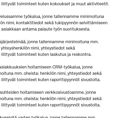
iittyvät toiminteet kuten kokoukset ja muut aktiviteetit.
elussamme työkalua, jonne tallennamme minimoituna
lön nimi, kontaktitiedot sekä tukipyynnön selvittämiseen
kä asiakkaan antama palaute työn suorituksesta.
järjestelmää, jonne tallennamme minimoituna mm.
 yhteyshenkilön nimi, yhteystiedot sekä
iittyvät toiminteet kuten laskutus ja reskontra.
siakkuuksien hoitamiseen CRM-työkalua, jonne
ituna mm. oheista: henkilön nimi, yhteystiedot sekä
iittyvät toiminteet kuten raporttipyynnöt sivustolta.
uhteiden hoitamiseen verkkosivustoamme, jonne
ituna mm. oheista: henkilön nimi, yhteystiedot sekä
iittyvät toiminteet kuten raporttipyynnöt sivustolta.