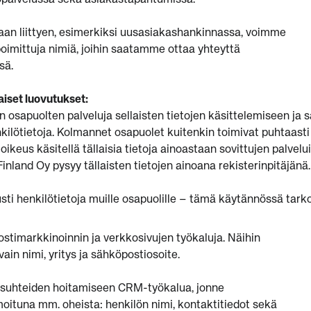
opalvelussa sekä asiakastapahtumissa.
taan liittyen, esimerkiksi uusasiakashankinnassa, voimme
oimittuja nimiä, joihin saatamme ottaa yhteyttä
sä.
iset luovutukset:
sapuolten palveluja sellaisten tietojen käsittelemiseen ja s
kilötietoja. Kolmannet osapuolet kuitenkin toimivat puhtaasti
on oikeus käsitellä tällaisia tietoja ainoastaan sovittujen palve
Finland Oy pysyy tällaisten tietojen ainoana rekisterinpitäjänä.
ti henkilötietoja muille osapuolille – tämä käytännössä tarko
imarkkinoinnin ja verkkosivujen työkaluja. Näihin
ain nimi, yritys ja sähköpostiosoite.
uhteiden hoitamiseen CRM-työkalua, jonne
ituna mm. oheista: henkilön nimi, kontaktitiedot sekä