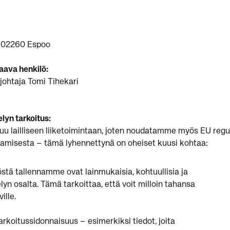
, 02260 Espoo
aava henkilö:
sjohtaja Tomi Tihekari
elyn tarkoitus:
u lailliseen liiketoimintaan, joten noudatamme myös EU regu
ntamisesta – tämä lyhennettynä on oheiset kuusi kohtaa:
löstä tallennamme ovat lainmukaisia, kohtuullisia ja
lyn osalta. Tämä tarkoittaa, että voit milloin tahansa
ille.
arkoitussidonnaisuus – esimerkiksi tiedot, joita