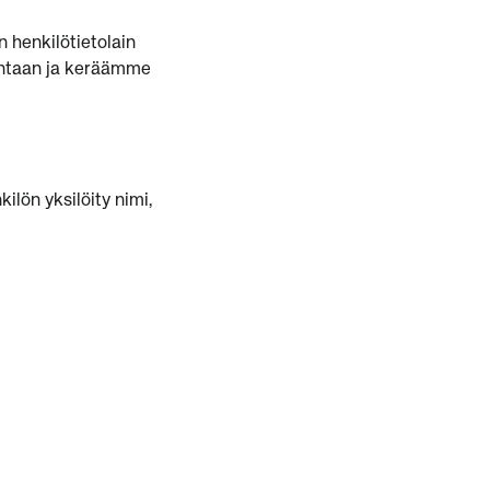
n henkilötietolain
mintaan ja keräämme
ilön yksilöity nimi,