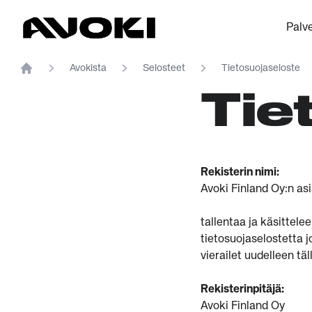
Avoki
Palve
Avokista
Selosteet
Tietosuojaseloste
Home
Tie
Rekisterin nimi:
Avoki Finland Oy:n as
tallentaa ja käsittel
tietosuojaselostetta j
vierailet uudelleen t
Rekisterinpitäjä:
Avoki Finland Oy