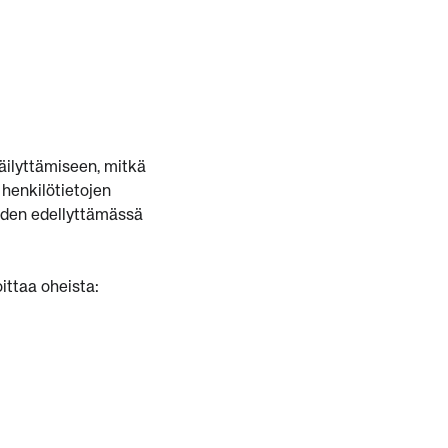
äilyttämiseen, mitkä
 henkilötietojen
luiden edellyttämässä
ittaa oheista: