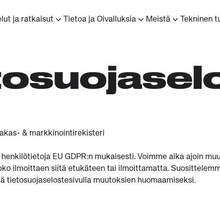
lut ja ratkaisut
Tietoa ja Oivalluksia
Meistä
Tekninen t
tosuojasel
iakas- & markkinointirekisteri
ee henkilötietoja EU GDPR:n mukaisesti. Voimme aika ajoin muu
oko ilmoittaen siitä etukäteen tai ilmoittamatta. Suosittelemm
ällä tietosuojaselostesivulla muutoksien huomaamiseksi.