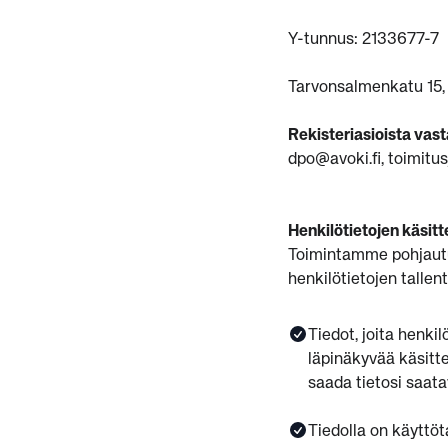
Y-tunnus: 2133677-7
Tarvonsalmenkatu 15
Rekisteriasioista vast
dpo@avoki.fi, toimitu
Henkilötietojen käsitt
Toimintamme pohjautu
henkilötietojen talle
Tiedot, joita henki
läpinäkyvää käsitte
saada tietosi saatav
Tiedolla on käyttöt