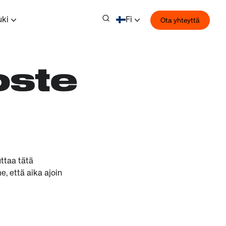
uki
Fi
Ota yhteyttä
oste
ttaa tätä
e, että aika ajoin