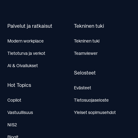
Palvelut ja ratkaisut
Tekninen tuki
Modern workplace
Tekninen tuki
Tietoturva ja verkot
Teamviewer
AI & Oivallukset
Selosteet
Hot Topics
Evästeet
Copilot
Tietosuojaseloste
Vastuullisuus
Yleiset sopimusehdot
NIS2
Blogit