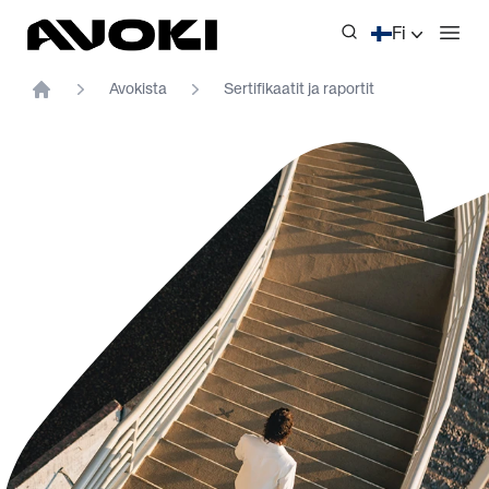
Avoki
Fi
Avaa
Avokista
Sertifikaatit ja raportit
Home