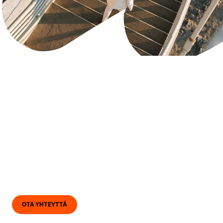
Sertifikaatit ja
raportit.
Tänne kokosimme kaikki sertifioinnit, toimintaohjeet ja
raportit, joilla on yleisesti merkitystä. Sertifioinnit
tukevat työtämme parantamalla jatkuvasti
toimintaamme. Koko konserni on ympäristösertifioitu
ja tietyt osat organisaatiosta on laatusertifioitu.
OTA YHTEYTTÄ