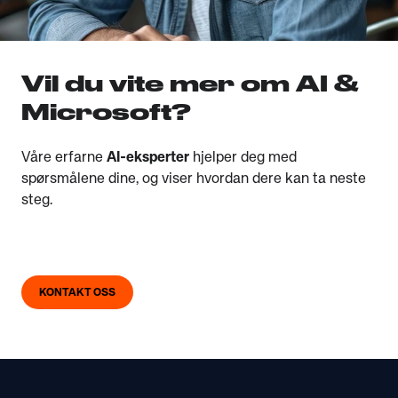
Vil du vite mer om
AI &
Microsoft
?
Våre erfarne
AI-eksperter
hjelper deg med
spørsmålene dine, og viser hvordan dere kan ta neste
steg.
KONTAKT OSS
Footer