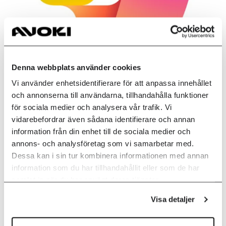
Denna webbplats använder cookies
Vi använder enhetsidentifierare för att anpassa innehållet
och annonserna till användarna, tillhandahålla funktioner
för sociala medier och analysera vår trafik. Vi
Er du nysgjerrig på
vidarebefordrar även sådana identifierare och annan
Microsoft Copilot
?
information från din enhet till de sociala medier och
annons- och analysföretag som vi samarbetar med.
Dessa kan i sin tur kombinera informationen med annan
Copilot for Microsoft 365 er en AI-drevet assistent
information som du har tillhandahållit eller som de har
som integrerer kraften fra avanserte språkmodeller
samlat in när du har använt deras tjänster.
direkte i Microsoft 365-applikasjoner som Word,
Visa detaljer
Excel, PowerPoint og Teams.