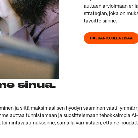
auttaen arvioimaan eril
strategian, joka on muka
tavoitteisiinne.
HALUAN KUULLA LISÄÄ
e sinua.
inen ja siitä maksimaalisen hyödyn saaminen vaatii ymmärrys
mme auttaa tunnistamaan ja suosittelemaan tehokkaimpia AI-r
iketoimintavaatimuksenne, samalla varmistaen, että ne noudatta