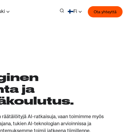
uki
Fi
Ota yhteyttä
ginen
ta ja
äkoulutus.
räätälöityjä AI-ratkaisuja, vaan toimimme myös
jana, tukien AI-teknologian arvioinnissa ja
untemuksemme toimii jatkeena tiimillenne,