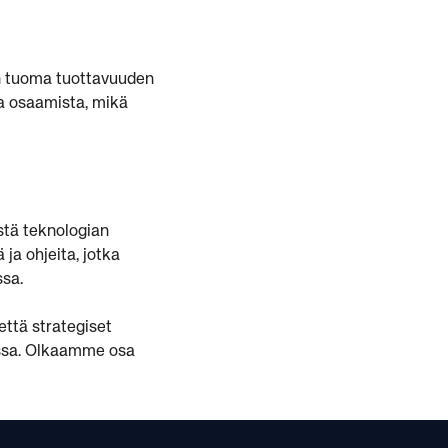
:n tuoma tuottavuuden
ja osaamista, mikä
istä teknologian
ja ohjeita, jotka
ssa.
ttä strategiset
anssa. Olkaamme osa