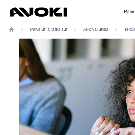
Avoki
Palve
Palvelut ja ratkaisut
AI-oivalluksia
Tekoä
Home