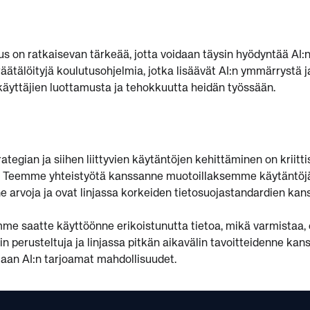
us on ratkaisevan tärkeää, jotta voidaan täysin hyödyntää AI
äätälöityjä koulutusohjelmia, jotka lisäävät AI:n ymmärrystä 
äyttäjien luottamusta ja tehokkuutta heidän työssään.
rategian ja siihen liittyvien käytäntöjen kehittäminen on kriitt
le. Teemme yhteistyötä kanssanne muotoillaksemme käytäntöjä 
e arvoja ja ovat linjassa korkeiden tietosuojastandardien kan
e saatte käyttöönne erikoistunutta tietoa, mikä varmistaa, e
n perusteltuja ja linjassa pitkän aikavälin tavoitteidenne k
an AI:n tarjoamat mahdollisuudet.