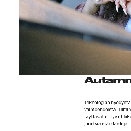
Autamm
Teknologian hyödyntäm
vaihtoehdoista. Tiimi
täyttävät erityiset li
juridisia standardeja.