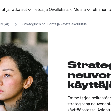
lut ja ratkaisut
Tietoa ja Oivalluksia
Meistä
Tekninen t
ly (AI)
Strateginen neuvonta ja käyttäjäkoulutus
Strate
neuvon
käyttäj
Emme tarjoa pelkästään 
strategisena neuvonanta
käyttöönotossa. Asiant