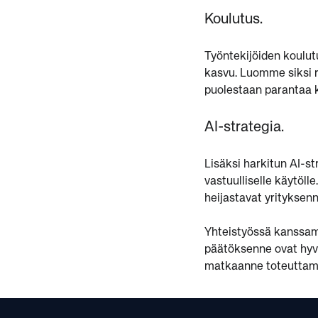
Koulutus.
Työntekijöiden koulut
kasvu. Luomme siksi r
puolestaan parantaa k
AI-strategia.
Lisäksi harkitun AI-st
vastuulliselle käytöl
heijastavat yrityksenn
Yhteistyössä kanssamm
päätöksenne ovat hyvi
matkaanne toteuttama
Footer