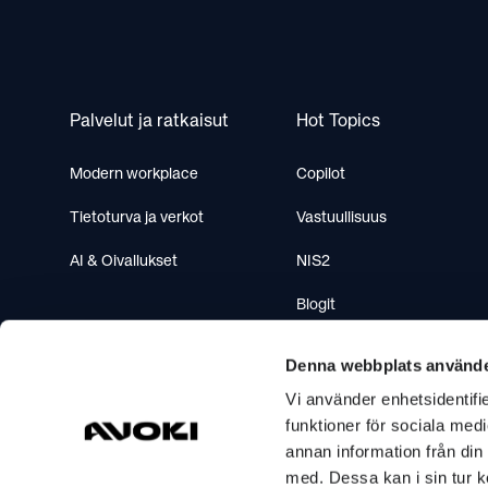
Palvelut ja ratkaisut
Hot Topics
Modern workplace
Copilot
Tietoturva ja verkot
Vastuullisuus
AI & Oivallukset
NIS2
Blogit
Webinaarit
Denna webbplats använde
Koulutukset
Vi använder enhetsidentifie
funktioner för sociala medi
annan information från din
med. Dessa kan i sin tur k