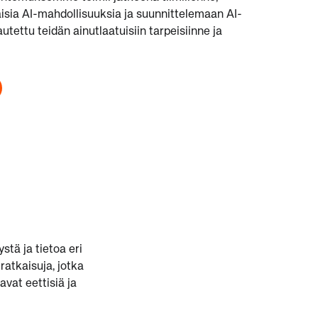
aisia AI-mahdollisuuksia ja suunnittelemaan AI-
utettu teidän ainutlaatuisiin tarpeisiinne ja
tä ja tietoa eri
atkaisuja, jotka
vat eettisiä ja