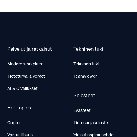
Footer
Palvelut ja ratkaisut
Tekninen tuki
Modern workplace
Tekninen tuki
Tietoturva ja verkot
Teamviewer
AI & Oivallukset
Selosteet
Hot Topics
Evästeet
Copilot
Tietosuojaseloste
Vastuullisuus
Yleiset sopimusehdot