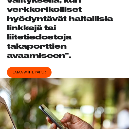
välityksellä, kun
verkkorikolliset
hyödyntävät haitallisia
linkkejä tai
liitetiedostoja
takaporttien
avaamiseen".
LATAA WHITE PAPER