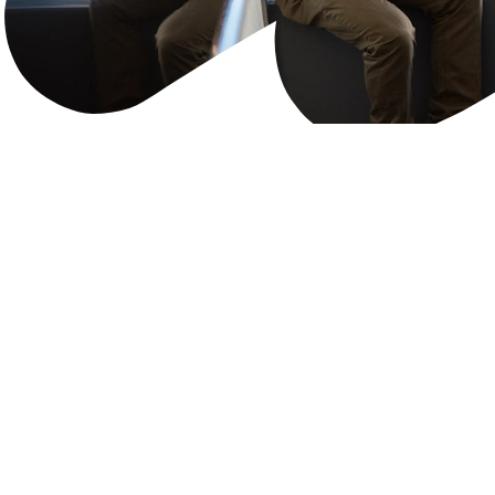
Kyberturvalisuus
Suojaa
yrityksesi
hyökkäyksiltä.
Viime vuosien aikana kyberhyökkäykset yrityksiä
vastaan ovat lisääntyneet merkittävästi. Samaan
aikaan hyökkäykset muuttuvat myös yhä
monimutkaisemmiksi ja vaikeammiksi havaita.