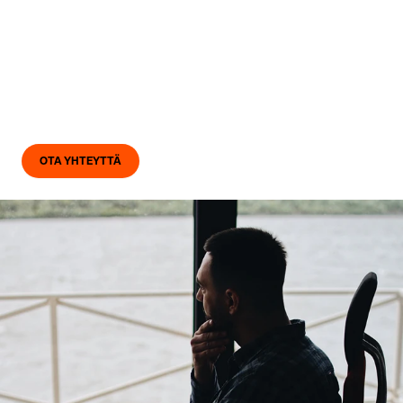
Asiantuntijamme auttavat suojaamaan
yritystoimintaasi jo ennakoivasti. Myös henkilökunnan
tietoisuutta hyökkäysten riskeistä voidaan lisätä.
Käytämme Zero Trust -mallia pitämään tietoturvan
kunnossa, työskentelet sitten toimistolla, junassa tai
kesämökillä.
OTA YHTEYTTÄ