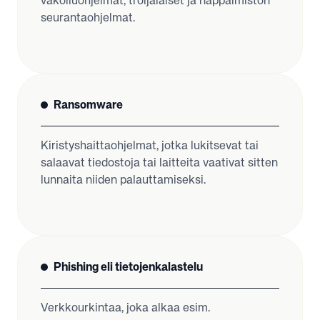
vakoiluohjelmat, troijalaiset ja näppäimistön
seurantaohjelmat.
Ransomware
Kiristyshaittaohjelmat, jotka lukitsevat tai
salaavat tiedostoja tai laitteita vaativat sitten
lunnaita niiden palauttamiseksi.
Phishing eli tietojenkalastelu
Verkkourkintaa, joka alkaa esim.