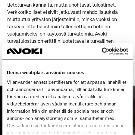
tietoturvan kannalta, mutta unohtavat tulostimet.
Verkkorikolliset etsivät jatkuvasti mahdollisuuksia
murtautua yritysten järjestelmiin, minkä vuoksi on
tärkeää, että tulostimiin tallennettujen tietojen
suojaamiseksi on käytössä turvatoimia. Avoki
turvatulostus on erittäin luotettava ja turvallinen
ratkaisu, jossa on ainutlaatuinen palvelukokonaisuus.
Se on myös kehitetty kestävää kehitystä ajatellen.
Denna webbplats använder cookies
LUE LISÄÄ
Vi använder enhetsidentifierare för att anpassa innehållet
och annonserna till användarna, tillhandahålla funktioner
för sociala medier och analysera vår trafik. Vi
vidarebefordrar även sådana identifierare och annan
information från din enhet till de sociala medier och
annons- och analysföretag som vi samarbetar med.
Dessa kan i sin tur kombinera informationen med annan
information som du har tillhandahållit eller som de har