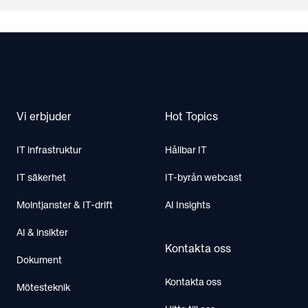
Footer
Vi erbjuder
Hot Topics
IT infrastruktur
Hållbar IT
IT säkerhet
IT-byrån webcast
Molntjanster & IT-drift
AI Insights
AI & insikter
Kontakta oss
Dokument
Kontakta oss
Mötesteknik