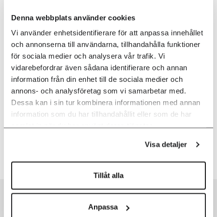
Denna webbplats använder cookies
Ett mobilt trygghetslarm
Vi använder enhetsidentifierare för att anpassa innehållet
och annonserna till användarna, tillhandahålla funktioner
En trygghetsknapp
för sociala medier och analysera vår trafik. Vi
vidarebefordrar även sådana identifierare och annan
Olika rörelselarm i olika ex. sänglarm, mattlarm,
information från din enhet till de sociala medier och
dörrlarm
annons- och analysföretag som vi samarbetar med.
Dessa kan i sin tur kombinera informationen med annan
Trygghetskamera
information som du har tillhandahållit eller som de har
samlat in när du har använt deras tjänster.
Sensorer som indikerar rörelse, fall, sömn,
Visa detaljer
inkontinens
Tillåt alla
Anpassa