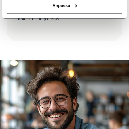
Anpassa
affärskritisk information hamnar på
villovägar, samtidigt som antalet onödiga
utskrifter begränsas.