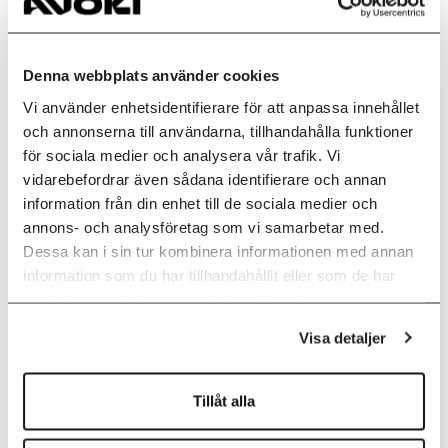
Infrastruktur som tjänst
Denna webbplats använder cookies
Vi använder enhetsidentifierare för att anpassa innehållet
Få tillgång till IT-infrastruktur och resurser
och annonserna till användarna, tillhandahålla funktioner
online i ett publikt eller privat moln, eller on-
för sociala medier och analysera vår trafik. Vi
prem om du så önskar. Oavsett hur vi
vidarebefordrar även sådana identifierare och annan
kombinerar ihop lösningen är syftet att göra
information från din enhet till de sociala medier och
det så enkelt som möjligt för er, till en fast
annons- och analysföretag som vi samarbetar med.
kostnad.
Dessa kan i sin tur kombinera informationen med annan
information som du har tillhandahållit eller som de har
samlat in när du har använt deras tjänster.
Visa detaljer
Säkra dokument och utskrifter
Tillåt alla
Med en digitaliserad process för
dokumenthantering minskar du risken att