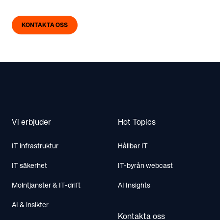
KONTAKTA OSS
Footer
Vi erbjuder
Hot Topics
IT infrastruktur
Hållbar IT
IT säkerhet
IT-byrån webcast
Molntjanster & IT-drift
AI Insights
AI & insikter
Kontakta oss