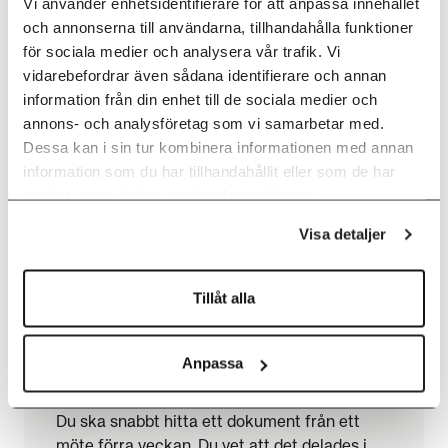
Vi använder enhetsidentifierare för att anpassa innehållet
och annonserna till användarna, tillhandahålla funktioner
för sociala medier och analysera vår trafik. Vi
vidarebefordrar även sådana identifierare och annan
information från din enhet till de sociala medier och
annons- och analysföretag som vi samarbetar med.
Dessa kan i sin tur kombinera informationen med annan
information som du har tillhandahållit eller som de har
samlat in när du har använt deras tjänster.
Visa detaljer
Tillåt alla
Så använder du Microsoft Teams
smartare – 6 funktioner som gör
arbetsdagen enklare
Anpassa
12 MARS 2026
Du ska snabbt hitta ett dokument från ett
möte förra veckan. Du vet att det delades i