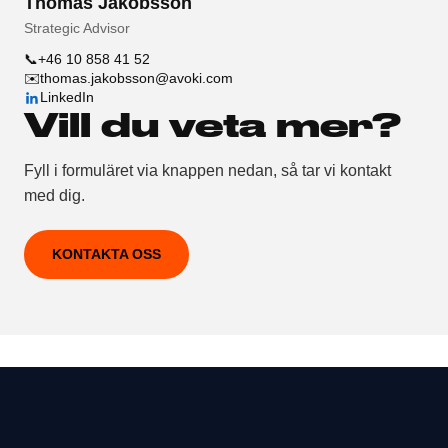
Thomas Jakobsson
Strategic Advisor
📞
+46 10 858 41 52
✉️
thomas.jakobsson@avoki.com
LinkedIn
Vill du veta mer?
Fyll i formuläret via knappen nedan, så tar vi kontakt
med dig.
KONTAKTA OSS
Footer