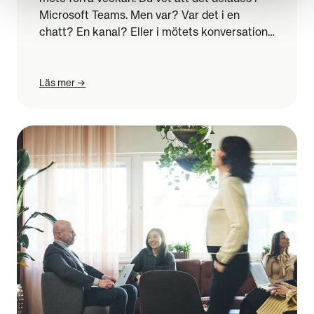
Microsoft Teams. Men var? Var det i en
chatt? En kanal? Eller i mötets konversation?
Efter några minuter av letande börjar
frustrationen smyga sig på. Och du är inte
ensam.
Läs mer