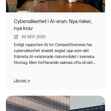
Cybersäkerhet i AI-eran: Nya risker,
nya krav
30 SEP. 2025
Enligt rapporten AI for Competitiveness har
cybersäkerhet snabbt seglat upp som det
främsta AI-relaterade riskområdet i svenska
företag. Men fortfarande saknas ofta struktur,
styrning och uppföljning. Här är varför
cybersäkerhet i AI-eran kräver nytt tänk –
och vad du kan göra redan idag.
Läs mer