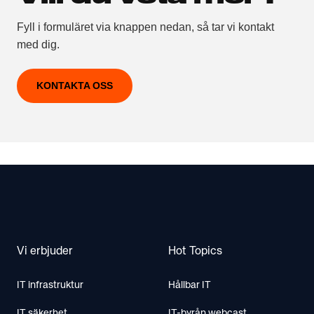
Fyll i formuläret via knappen nedan, så tar vi kontakt
med dig.
KONTAKTA OSS
Footer
Vi erbjuder
Hot Topics
IT infrastruktur
Hållbar IT
IT säkerhet
IT-byrån webcast