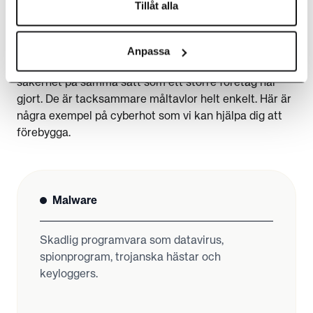
Tillåt alla
Det är lätt att tro att det mest är stora företag som
drabbas av cyberattacker men faktum är att de som
drabbas allra hårdast är små och medelstora företag.
Anpassa
Anledningen är att de ofta inte har investerat i IT-
säkerhet på samma sätt som ett större företag har
gjort. De är tacksammare måltavlor helt enkelt. Här är
några exempel på cyberhot som vi kan hjälpa dig att
förebygga.
Malware
Skadlig programvara som datavirus,
spionprogram, trojanska hästar och
keyloggers.