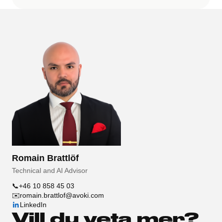
Romain Brattlöf
Technical and AI Advisor
📞
+46 10 858 45 03
✉️
romain.brattlof@avoki.com
LinkedIn
Vill du veta mer?