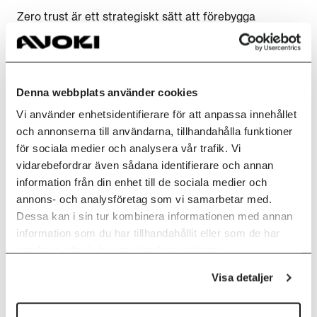
Zero trust är ett strategiskt sätt att förebygga
dataintrång genom att tilliten tas bort från
organisationen. Det här är rotat i principen av aldrig
lita på – verifiera alltid. Vi utgår alltid från den här
principen när vi bygger IT-strukturer åt våra kunder.
Denna webbplats använder cookies
Vi använder enhetsidentifierare för att anpassa innehållet
Läs vår artikel om Zero Trust och en steg-för-steg
och annonserna till användarna, tillhandahålla funktioner
guide.
för sociala medier och analysera vår trafik. Vi
vidarebefordrar även sådana identifierare och annan
LÄS MER
information från din enhet till de sociala medier och
annons- och analysföretag som vi samarbetar med.
Dessa kan i sin tur kombinera informationen med annan
information som du har tillhandahållit eller som de har
samlat in när du har använt deras tjänster.
Olika typer av
Visa detaljer
cyberattacker