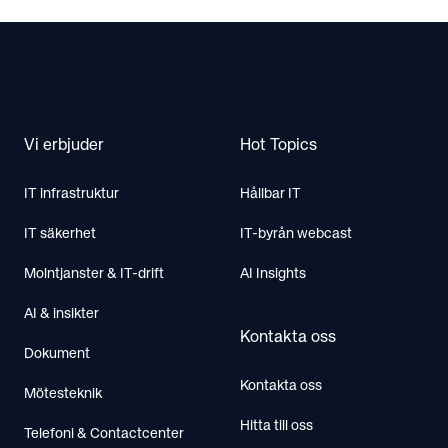
Footer
Vi erbjuder
Hot Topics
IT infrastruktur
Hållbar IT
IT säkerhet
IT-byrån webcast
Molntjanster & IT-drift
AI Insights
AI & insikter
Kontakta oss
Dokument
Kontakta oss
Mötesteknik
Hitta till oss
Telefoni & Contactcenter