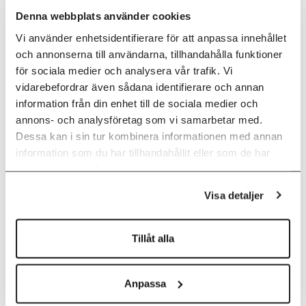
Denna webbplats använder cookies
Vi använder enhetsidentifierare för att anpassa innehållet
och annonserna till användarna, tillhandahålla funktioner
för sociala medier och analysera vår trafik. Vi
Uppsala
vidarebefordrar även sådana identifierare och annan
information från din enhet till de sociala medier och
Dragarbrunnsgatan 78B
annons- och analysföretag som vi samarbetar med.
753 20 Uppsala
Dessa kan i sin tur kombinera informationen med annan
information som du har tillhandahållit eller som de har
Tel: 018-751 20 00
samlat in när du har använt deras tjänster.
Visa detaljer
Tillåt alla
Kramfors
Luleå
Anpassa
Kontorsvägen 2
Aurorum 8B
872 31 Kramfors
977 75 Luleå