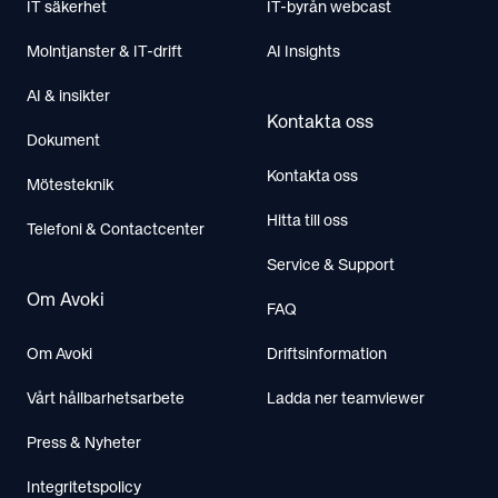
IT säkerhet
IT-byrån webcast
Molntjanster & IT-drift
AI Insights
AI & insikter
Kontakta oss
Dokument
Kontakta oss
Mötesteknik
Hitta till oss
Telefoni & Contactcenter
Service & Support
Om Avoki
FAQ
Om Avoki
Driftsinformation
Vårt hållbarhetsarbete
Ladda ner teamviewer
Press & Nyheter
Integritetspolicy