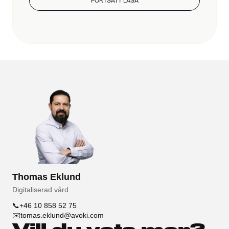
FORTSÄTT LÄSA
Thomas Eklund
Digitaliserad vård
📞
+46 10 858 52 75
✉️
tomas.eklund@avoki.com