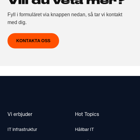
Vill du veta mer?
Fyll i formuläret via knappen nedan, så tar vi kontakt
med dig.
KONTAKTA OSS
Footer
Vi erbjuder
Hot Topics
IT infrastruktur
Hållbar IT