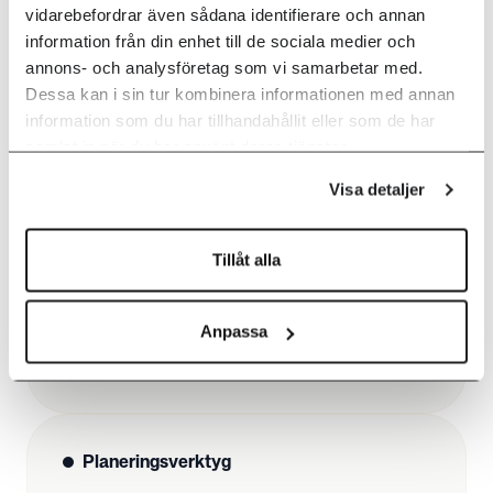
vidarebefordrar även sådana identifierare och annan
information från din enhet till de sociala medier och
annons- och analysföretag som vi samarbetar med.
Care@Home
Dessa kan i sin tur kombinera informationen med annan
information som du har tillhandahållit eller som de har
samlat in när du har använt deras tjänster.
Vi har utvecklat en digital helhetslösning för
bättre och tryggare tillsyn i hemmet. Läs allt
Visa detaljer
om den här.
Tillåt alla
FORTSÄTT LÄSA
Anpassa
Planeringsverktyg