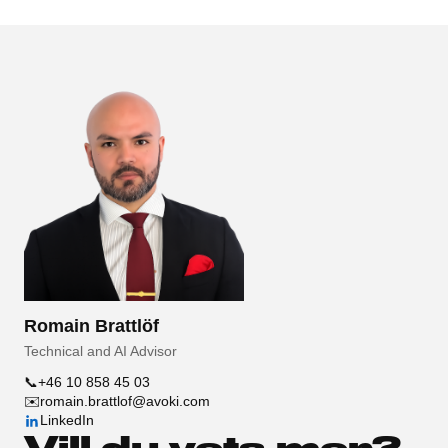
Romain Brattlöf
Technical and AI Advisor
📞
+46 10 858 45 03
✉️
romain.brattlof@avoki.com
LinkedIn
Vill du veta mer?