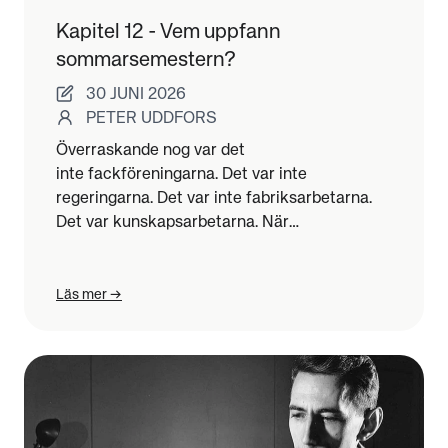
Kapitel 12 - Vem uppfann
sommarsemestern?
30 JUNI 2026
PETER UDDFORS
Överraskande nog var det
inte fackföreningarna. Det var inte
regeringarna. Det var inte fabriksarbetarna.
Det var kunskapsarbetarna. När
kontorsarbetet växte fram i slutet av 1800-
talet upptäckte arbetsgivarna något oväntat.
Till skillnad från fabriksarbetare slet
Läs mer
kunskapsarbetare inte främst ut sina kroppar.