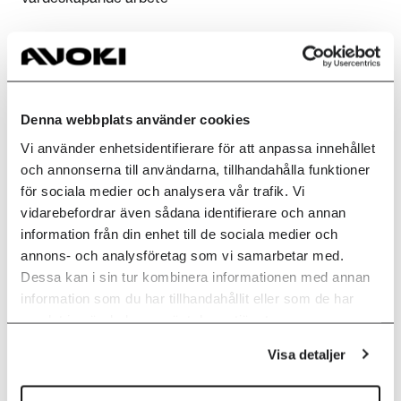
✔ Fatta bättre beslut
Använd data och AI för att prioritera rätt, varje dag.
Denna webbplats använder cookies
Våra erbjudanden
Vi använder enhetsidentifierare för att anpassa innehållet
och annonserna till användarna, tillhandahålla funktioner
inom AI
för sociala medier och analysera vår trafik. Vi
vidarebefordrar även sådana identifierare och annan
information från din enhet till de sociala medier och
annons- och analysföretag som vi samarbetar med.
Microsoft 365 Copilot
Dessa kan i sin tur kombinera informationen med annan
information som du har tillhandahållit eller som de har
samlat in när du har använt deras tjänster.
Microsoft 365 Copilot fungerar genom att
kombinera kraften i AI med den information
Visa detaljer
och de verktyg ni redan använder varje dag i
Microsoft 365. Copilot fungerar som en