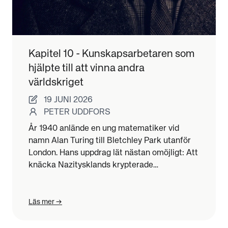
Kapitel 10 - Kunskapsarbetaren som
hjälpte till att vinna andra
världskriget
19 JUNI 2026
PETER UDDFORS
År 1940 anlände en ung matematiker vid
namn Alan Turing till Bletchley Park utanför
London. Hans uppdrag lät nästan omöjligt: Att
knäcka Nazitysklands krypterade
kommunikation för att kunna förutse deras
bombangrepp.
Läs mer