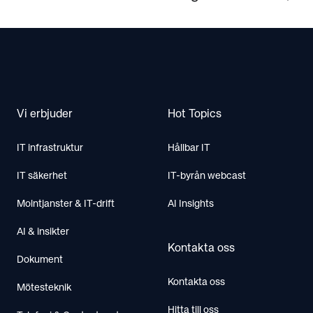
Nej. Som tjänst blir det tillgängligt och skalbart
Footer
även för mindre organisationer.
Vi erbjuder
Hot Topics
IT infrastruktur
Hållbar IT
IT säkerhet
IT-byrån webcast
Molntjanster & IT-drift
AI Insights
AI & insikter
Kontakta oss
Dokument
Kontakta oss
Mötesteknik
Hitta till oss