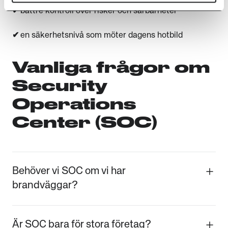
✔
bättre kontroll över risker och sårbarheter
✔
en säkerhetsnivå som möter dagens hotbild
Vanliga frågor om
Security
Operations
Center (SOC)
Behöver vi SOC om vi har
brandväggar?
Ja. Brandväggar skyddar men SOC upptäcker
och hanterar hot.
Är SOC bara för stora företag?