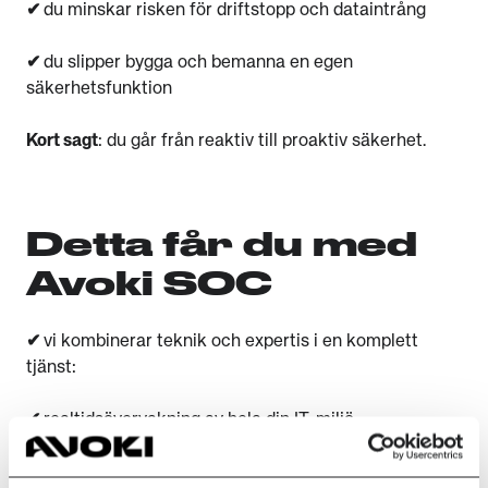
✔
du minskar risken för driftstopp och dataintrång
✔
du slipper bygga och bemanna en egen
säkerhetsfunktion
Kort sagt
: du går från reaktiv till proaktiv säkerhet.
Detta får du med
Avoki SOC
✔
vi kombinerar teknik och expertis i en komplett
tjänst:
✔
realtidsövervakning av hela din IT-miljö
✔
AI-driven hotdetektering (SIEM, EDR, NDR)