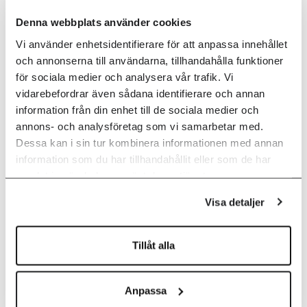
Denna webbplats använder cookies
✔
snabb incidentrespons när något händer
Vi använder enhetsidentifierare för att anpassa innehållet
✔
löpande analys och förbättring av ditt skydd
och annonserna till användarna, tillhandahålla funktioner
för sociala medier och analysera vår trafik. Vi
✔
allt integrerat i din befintliga miljö. Utan onödig
vidarebefordrar även sådana identifierare och annan
komplexitet.
information från din enhet till de sociala medier och
annons- och analysföretag som vi samarbetar med.
Dessa kan i sin tur kombinera informationen med annan
information som du har tillhandahållit eller som de har
Vad betyder det
samlat in när du har använt deras tjänster.
för din
Visa detaljer
verksamhet?
Tillåt alla
✔
kortare tid från intrång till åtgärd
✔
minskad påverkan vid attacker
Anpassa