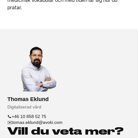
medicinsk vokabulär och med tiden lär sig hur du
pratar.
Thomas Eklund
Digitaliserad vård
📞
+46 10 858 52 75
✉️
tomas.eklund@avoki.com
Vill du veta mer?