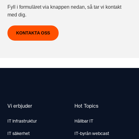
Fyll i formuläret via knappen nedan, så tar vi kontakt
med dig.
KONTAKTA OSS
Footer
Vi erbjuder
Hot Topics
IT infrastruktur
Hållbar IT
IT säkerhet
IT-byrån webcast