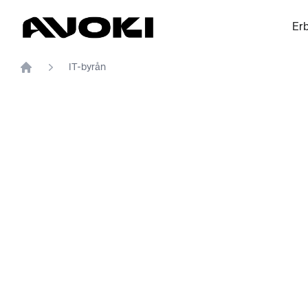
Avoki
Er
IT-byrån
Home