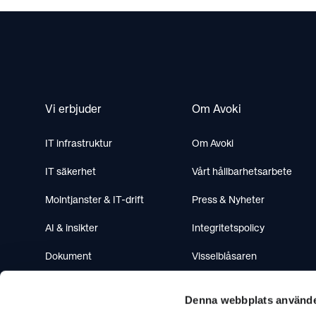
Footer
Vi erbjuder
Om Avoki
IT infrastruktur
Om Avoki
IT säkerhet
Vårt hållbarhetsarbete
Molntjanster & IT-drift
Press & Nyheter
AI & insikter
Integritetspolicy
Dokument
Visselblåsaren
Mötesteknik
Denna webbplats använde
Telefoni & Contactcenter