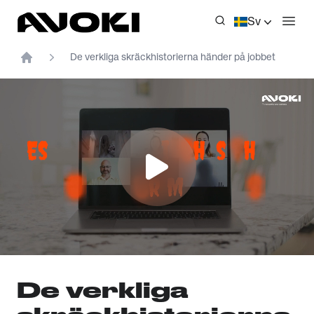
Avoki
Sv
Öppn
De verkliga skräckhistorierna händer på jobbet
Home
De verkliga