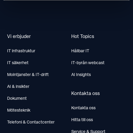
Footer
Vi erbjuder
Hot Topics
IT infrastruktur
Hållbar IT
IT säkerhet
IT-byrån webcast
Molntjanster & IT-drift
AI Insights
AI & insikter
Kontakta oss
Dokument
Kontakta oss
Mötesteknik
Hitta till oss
Telefoni & Contactcenter
Service & Support