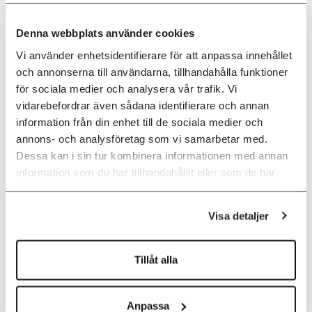
mikrofoner, motoriserade skärmar och styrsystem
som gör att tekniken automatiskt följer ert flow. Fokus
Denna webbplats använder cookies
ska ligga på samtalen, inte på teknik eller
Vi använder enhetsidentifierare för att anpassa innehållet
konfiguration.
och annonserna till användarna, tillhandahålla funktioner
för sociala medier och analysera vår trafik. Vi
Digitalt välkomnande i entrén
vidarebefordrar även sådana identifierare och annan
Första intrycket går aldrig att göra om. Vi hjälper er att
information från din enhet till de sociala medier och
skapa ett välkomnande som sticker ut med hjälp av
annons- och analysföretag som vi samarbetar med.
stora bildytor och ljudmiljöer som direkt
Dessa kan i sin tur kombinera informationen med annan
kommunicerar vilka ni är när en besökare kliver
information som du har tillhandahållit eller som de har
innanför dörren.
samlat in när du har använt deras tjänster.
Visa detaljer
Vill du veta mer?
Tillåt alla
Fyll i formuläret via knappen nedan, så tar vi kontakt
med dig.
Anpassa