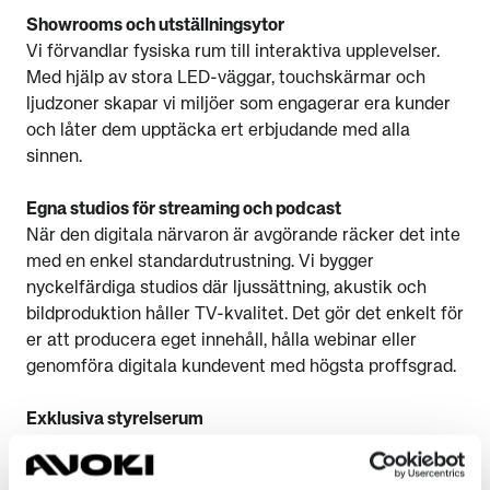
Showrooms och utställningsytor
Vi förvandlar fysiska rum till interaktiva upplevelser.
Med hjälp av stora LED-väggar, touchskärmar och
ljudzoner skapar vi miljöer som engagerar era kunder
och låter dem upptäcka ert erbjudande med alla
sinnen.
Egna studios för streaming och podcast
När den digitala närvaron är avgörande räcker det inte
med en enkel standardutrustning. Vi bygger
nyckelfärdiga studios där ljussättning, akustik och
bildproduktion håller TV-kvalitet. Det gör det enkelt för
er att producera eget innehåll, hålla webinar eller
genomföra digitala kundevent med högsta proffsgrad.
Exklusiva styrelserum
I rum där viktiga beslut fattas ska tekniken vara
osynlig men alltid närvarande. Vi integrerar dolda