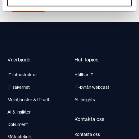
KONTAKTA OSS
Footer
Vi erbjuder
Hot Topics
IT infrastruktur
Hållbar IT
IT säkerhet
IT-byrån webcast
Molntjanster & IT-drift
AI Insights
AI & insikter
Kontakta oss
Dokument
Kontakta oss
Mötesteknik