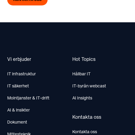
KONTAKTA OSS
Footer
Vi erbjuder
Hot Topics
IT infrastruktur
Hållbar IT
IT säkerhet
IT-byrån webcast
Molntjanster & IT-drift
AI Insights
AI & insikter
Kontakta oss
Dokument
Kontakta oss
Mötesteknik