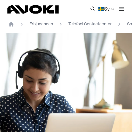
Avoki
Sv
Öppn
Erbjudanden
Telefoni Contactcenter
Sm
Home