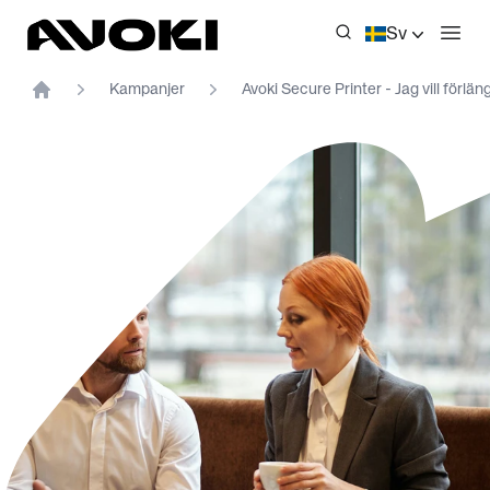
Avoki
Sv
Öppn
Kampanjer
Avoki Secure Printer - Jag vill förlän
Home