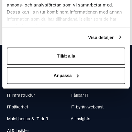
annons- och analysföretag som vi samarbetar med.
Dessa kan i sin tur kombinera informationen med annan
information som du har tillhandahållit eller som de har
samlat in när du har använt deras tjänster.
Visa detaljer
Footer
Tillåt alla
Anpassa
Vi erbjuder
Hot Topics
IT infrastruktur
Hållbar IT
IT säkerhet
IT-byrån webcast
Molntjanster & IT-drift
AI Insights
AI & insikter