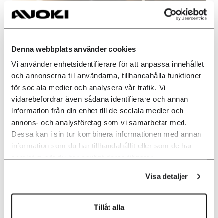
Denna webbplats använder cookies
Vi använder enhetsidentifierare för att anpassa innehållet
och annonserna till användarna, tillhandahålla funktioner
för sociala medier och analysera vår trafik. Vi
vidarebefordrar även sådana identifierare och annan
information från din enhet till de sociala medier och
annons- och analysföretag som vi samarbetar med.
Skrivare som tjänst eller köpa själv –
Dessa kan i sin tur kombinera informationen med annan
vad är mest kostnadseffektivt?
information som du har tillhandahållit eller som de har
16 OKT. 2025
samlat in när du har använt deras tjänster.
Skrivare är ofta en blind fläck i företagets IT-
Visa detaljer
budget – trots att de påverkar både drift,
support och säkerhet. Här reder vi ut vilken
modell som är mest lönsam för dig som vill ha
Tillåt alla
en fungerande printlösning utan onödiga