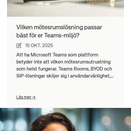
Vilken mötesrumslösning passar
bäst för er Teams-miljö?
15 OKT. 2025
Att ha Microsoft Teams som plattform
betyder inte att vilken mötesrumsutrustning
som helst fungerar. Teams Rooms, BYOD och
SIP-lösningar skiljer sig i användarvänlighet,
säkerhet och integration. Den här guiden
hjälper er välja rätt teknik för era mötesrum.
Läs mer