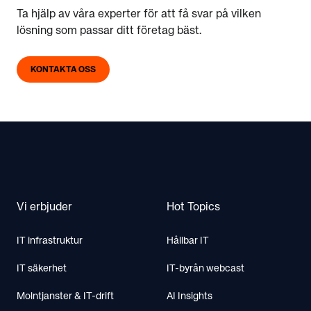
Ta hjälp av våra experter för att få svar på vilken
lösning som passar ditt företag bäst.
KONTAKTA OSS
Footer
Vi erbjuder
Hot Topics
IT infrastruktur
Hållbar IT
IT säkerhet
IT-byrån webcast
Molntjanster & IT-drift
AI Insights