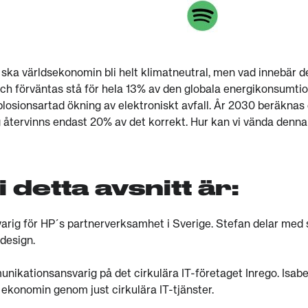
 ska världsekonomin bli helt klimatneutral, men vad innebär de
h förväntas stå för hela 13% av den globala energikonsumtion
xplosionsartad ökning av elektroniskt avfall. År 2030 beräknas
g återvinns endast 20% av det korrekt. Hur kan vi vända denn
 detta avsnitt är:
arig för HP´s partnerverksamhet i Sverige. Stefan delar med 
 design.
ikationsansvarig på det cirkulära IT-företaget Inrego. Isabel
 ekonomin genom just cirkulära IT-tjänster.