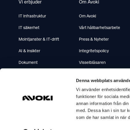
Vi erbjuder
Om Avoki
IT infrastruktur
Om Avoki
IT säkerhet
Vårt hållbarhetsarbete
Molntjanster & IT-drift
Press & Nyheter
AI & insikter
Integritetspolicy
Dokument
Visselblåsaren
Mötesteknik
Denna webbplats använde
Telefoni & Contactcenter
Vi använder enhetsidentifie
funktioner för sociala medi
annan information från din
med. Dessa kan i sin tur k
som de har samlat in när d