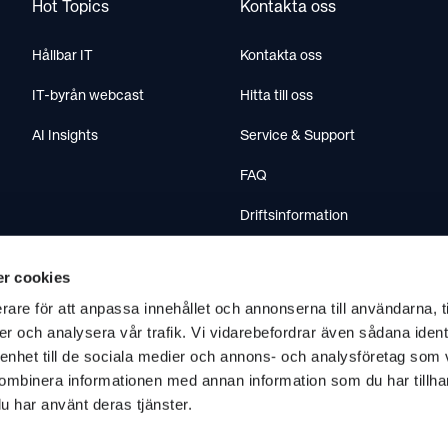
Hot Topics
Kontakta oss
Hållbar IT
Kontakta oss
IT-byrån webcast
Hitta till oss
AI Insights
Service & Support
FAQ
Driftsinformation
Ladda ner teamviewer
r cookies
rare för att anpassa innehållet och annonserna till användarna, t
er och analysera vår trafik. Vi vidarebefordrar även sådana ident
 enhet till de sociala medier och annons- och analysföretag som
ombinera informationen med annan information som du har tillhand
u har använt deras tjänster.