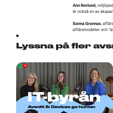
Ann Nerlund,
miljöped
är också en av skaparn
Sanna Grannas
, affä
affärsmodeller och ”as
Lyssna på fler avs