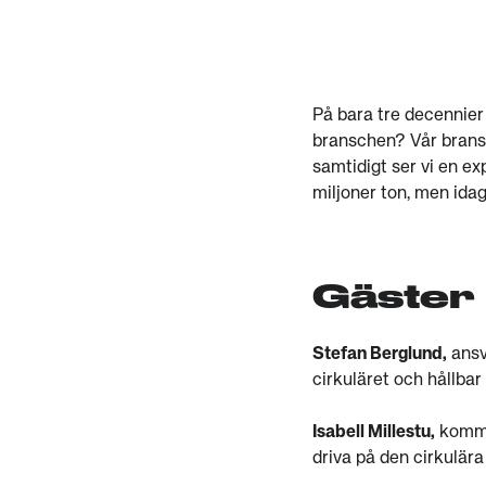
På bara tre decennier
branschen? Vår bransc
samtidigt ser vi en e
miljoner ton, men ida
Gäster i
Stefan Berglund,
ansv
cirkuläret och hållbar
Isabell Millestu,
kommun
driva på den cirkulära