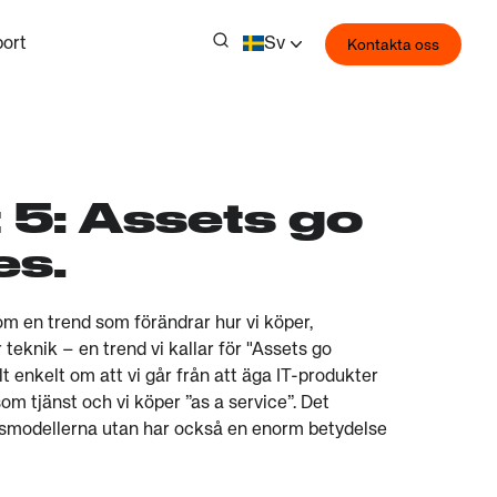
ort
Sv
Kontakta oss
t 5: Assets go
es.
i om en trend som förändrar hur vi köper,
teknik – en trend vi kallar för "Assets go
lt enkelt om att vi går från att äga IT-produkter
om tjänst och vi köper ”as a service”. Det
rsmodellerna utan har också en enorm betydelse