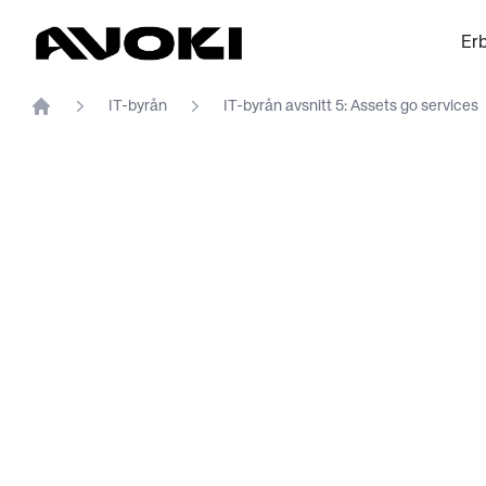
Avoki
Er
IT-byrån
IT-byrån avsnitt 5: Assets go services
Home