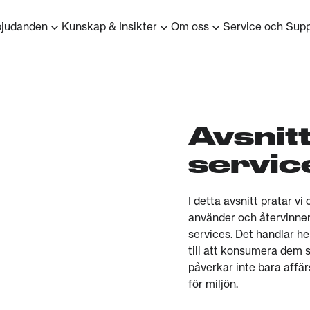
bjudanden
Kunskap & Insikter
Om oss
Service och Supp
Avsnit
servic
I detta avsnitt pratar v
använder och återvinner 
services. Det handlar he
till att konsumera dem s
påverkar inte bara affä
för miljön.