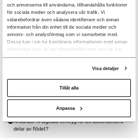
personer?
och annonserna till användarna, tillhandahålla funktioner
för sociala medier och analysera vår trafik. Vi
Har ni rutiner för behörighet och versionshantering?
vidarebefordrar även sådana identifierare och annan
information från din enhet till de sociala medier och
Följer ni GDPR i hanteringen av personuppgifter?
annons- och analysföretag som vi samarbetar med.
Dessa kan i sin tur kombinera informationen med annan
information som du har tillhandahållit eller som de har
samlat in när du har använt deras tjänster.
Effektivitet & kvalitet
Visa detaljer
Är det lätt att hitta rätt dokument vid behov?
Tillåt alla
Sparas dokumenten så att de inte försvinner om
någon slutar?
Anpassa
Använder ni digitala verktyg för att automatisera
delar av flödet?