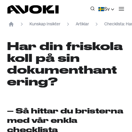
Avoki
Sv
Öppn
Kunskap Insikter
Artiklar
Checklista: Har
Home
Har din friskola
koll på sin
dokumenthant
ering?
– Så hittar du bristerna
med vår enkla
checklista