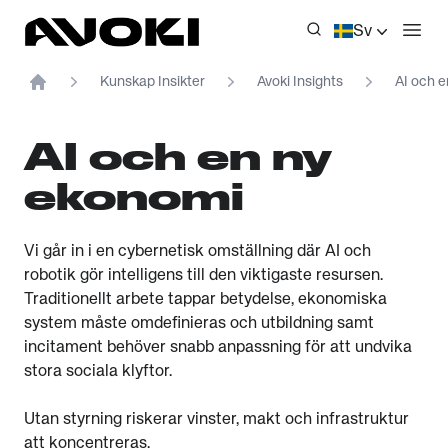
Avoki
Sv
Öppn
Kunskap Insikter
Avoki Insights
AI och 
Home
AI och en ny
ekonomi
Vi går in i en cybernetisk omställning där AI och
robotik gör intelligens till den viktigaste resursen.
Traditionellt arbete tappar betydelse, ekonomiska
system måste omdefinieras och utbildning samt
incitament behöver snabb anpassning för att undvika
stora sociala klyftor.
Utan styrning riskerar vinster, makt och infrastruktur
att koncentreras.