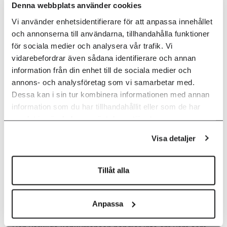
Denna webbplats använder cookies
Vi använder enhetsidentifierare för att anpassa innehållet
och annonserna till användarna, tillhandahålla funktioner
Energikostnaden
för sociala medier och analysera vår trafik. Vi
för intelligens och
vidarebefordrar även sådana identifierare och annan
information från din enhet till de sociala medier och
infrastruktur
annons- och analysföretag som vi samarbetar med.
Dessa kan i sin tur kombinera informationen med annan
information som du har tillhandahållit eller som de har
Compute-hungern väcker frågor om energibehovet för
samlat in när du har använt deras tjänster.
framtida AI-utveckling och hur infrastruktur ska
byggas för att möjliggöra bred tillgång.
Visa detaljer
Behovet av robust digital infrastruktur och
styrningsmekanismer är centralt för att undvika
Tillåt alla
koncentration av makt och resurser.
Anpassa
När intelligens blir en ny råvara blir energi dess valuta.