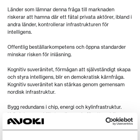
Länder som lämnar denna fråga till marknaden
riskerar att hamna där ett fåtal privata aktörer, ibland i
andra länder, kontrollerar infrastrukturen för
intelligens.
Offentlig beställarkompetens och öppna standarder
minskar risken för inlåsning.
Kognitiv suveränitet, förmågan att självständigt skapa
och styra intelligens, blir en demokratisk kärnfråga.
Kognitiv suveränitet kan stärkas genom gemensam
nordisk infrastruktur.
Bygg redundans i chip, energi och kylinfrastruktur.
Kräv interoperabilitet mellan moln för att undvika
inlåsning.
Exit-plan ska vara ett krav i varje offentlig
molnupphandling.