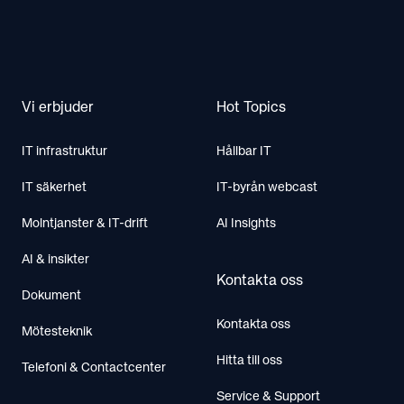
Footer
Vi erbjuder
Hot Topics
IT infrastruktur
Hållbar IT
IT säkerhet
IT-byrån webcast
Molntjanster & IT-drift
AI Insights
AI & insikter
Kontakta oss
Dokument
Kontakta oss
Mötesteknik
Hitta till oss
Telefoni & Contactcenter
Service & Support