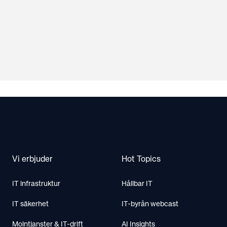
Footer
Vi erbjuder
Hot Topics
IT infrastruktur
Hållbar IT
IT säkerhet
IT-byrån webcast
Molntjanster & IT-drift
AI Insights