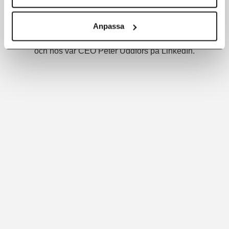
fortsättningen?
Du hittar hela serien här på vår webb under
Avoki
Anpassa
Insights
och hos vår CEO Peter Uddfors på LinkedIn.