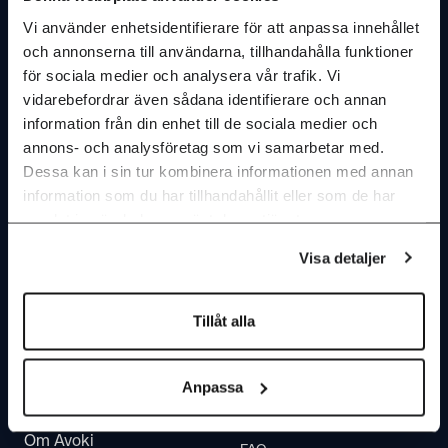
Vi använder enhetsidentifierare för att anpassa innehållet
och annonserna till användarna, tillhandahålla funktioner
för sociala medier och analysera vår trafik. Vi
Vi erbjuder
Hot Topics
vidarebefordrar även sådana identifierare och annan
information från din enhet till de sociala medier och
IT infrastruktur
Hållbar IT
annons- och analysföretag som vi samarbetar med.
Dessa kan i sin tur kombinera informationen med annan
IT säkerhet
IT-byrån webcast
information som du har tillhandahållit eller som de har
samlat in när du har använt deras tjänster.
Molntjanster & IT-drift
AI Insights
Visa detaljer
AI & insikter
Kontakta oss
Dokument
Tillåt alla
Kontakta oss
Mötesteknik
Hitta till oss
Telefoni & Contactcenter
Anpassa
Service & Support
Om Avoki