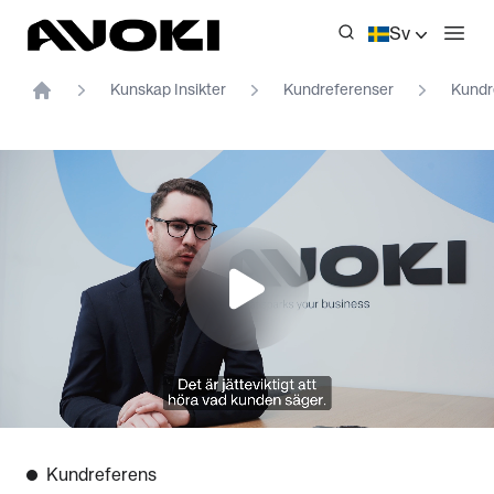
Avoki
Sv
Öppn
Kunskap Insikter
Kundreferenser
Kundre
Home
Kundreferens