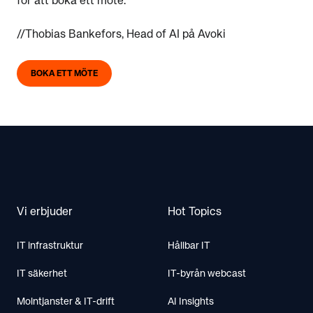
för att boka ett möte.
//Thobias Bankefors, Head of AI på Avoki
BOKA ETT MÖTE
Footer
Vi erbjuder
Hot Topics
IT infrastruktur
Hållbar IT
IT säkerhet
IT-byrån webcast
Molntjanster & IT-drift
AI Insights