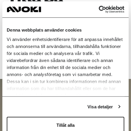
webinaret
Om du missade vårt webinar där Avokis VD Peter
Denna webbplats använder cookies
Uddfors och Avokis Head of Ai Thobias Bankefors
Vi använder enhetsidentifierare för att anpassa innehållet
diskuterar Ai-kommissionens rapport "Färdväg för
och annonserna till användarna, tillhandahålla funktioner
Sverige" och hur AI-mognaden ser ut på svenska
för sociala medier och analysera vår trafik. Vi
företag, kan du titta på det här..
vidarebefordrar även sådana identifierare och annan
information från din enhet till de sociala medier och
annons- och analysföretag som vi samarbetar med.
Dessa kan i sin tur kombinera informationen med annan
information som du har tillhandahållit eller som de har
samlat in när du har använt deras tjänster.
Visa detaljer
Tillåt alla