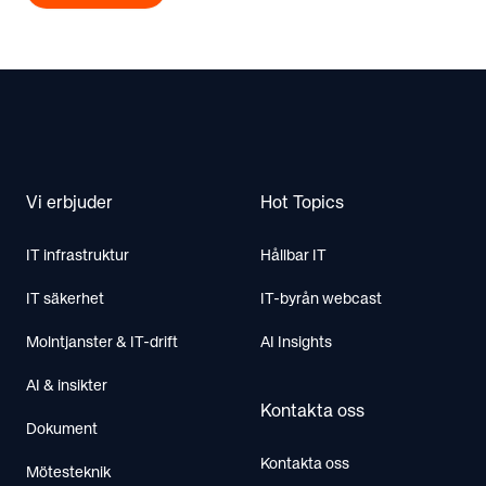
Footer
Vi erbjuder
Hot Topics
IT infrastruktur
Hållbar IT
IT säkerhet
IT-byrån webcast
Molntjanster & IT-drift
AI Insights
AI & insikter
Kontakta oss
Dokument
Kontakta oss
Mötesteknik