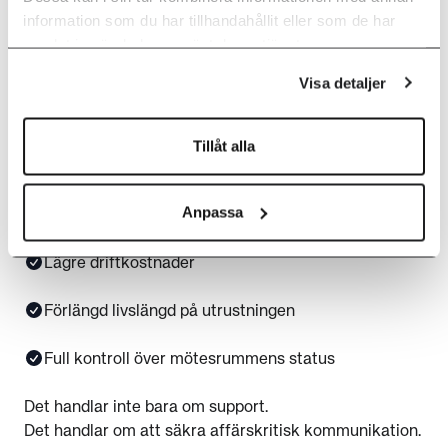
information som du har tillhandahållit eller som de har
investeringar
samlat in när du har använt deras tjänster.
Visa detaljer
Ni behöver inte byta ut hela teknikparken.
Med Optimeet får ni:
Tillåt alla
Stabilare möten
Anpassa
Färre avbrott
Lägre driftkostnader
Förlängd livslängd på utrustningen
Full kontroll över mötesrummens status
Det handlar inte bara om support.
Det handlar om att säkra affärskritisk kommunikation.