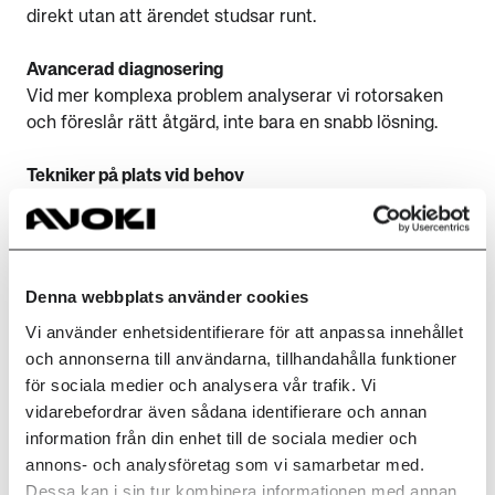
direkt utan att ärendet studsar runt.
Avancerad diagnosering
Vid mer komplexa problem analyserar vi rotorsaken
och föreslår rätt åtgärd, inte bara en snabb lösning.
Tekniker på plats vid behov
När hårdvaran kräver fysisk åtgärd skickar vi tekniker.
Kostnadsfria ersättningsprodukter
Om en enhet går sönder får ni en utbytesprodukt
Denna webbplats använder cookies
direkt – utan att belasta investeringsbudgeten.
Vi använder enhetsidentifierare för att anpassa innehållet
och annonserna till användarna, tillhandahålla funktioner
för sociala medier och analysera vår trafik. Vi
Maximera
vidarebefordrar även sådana identifierare och annan
information från din enhet till de sociala medier och
livslängden på era
annons- och analysföretag som vi samarbetar med.
befintliga
Dessa kan i sin tur kombinera informationen med annan