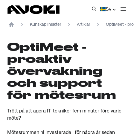
Avoki
Sv
Öppn
Kunskap Insikter
Artiklar
OptiMeet - pro
Home
OptiMeet -
proaktiv
övervakning
och support
för mötesrum
Trött på att agera IT-tekniker fem minuter före varje
möte?
Mötesrummen ni investerade i för några år sedan