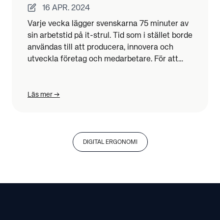
16 APR. 2024
Varje vecka lägger svenskarna 75 minuter av
sin arbetstid på it-strul. Tid som i stället borde
användas till att producera, innovera och
utveckla företag och medarbetare. För att
framtidssäkra Sveriges företag är det hög tid
att fokusera på digital ergonomi.
Läs mer
DIGITAL ERGONOMI
Footer